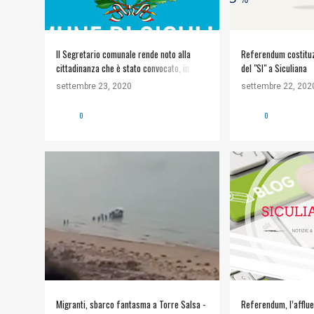
Il Segretario comunale rende noto alla
Referendum costituzi
cittadinanza che è stato convocato, in
del "SI" a Siculiana
seduta pubblica ed in sessione urgente, il
settembre 23, 2020
settembre 22, 202
Consiglio comunale per il giorno 28
settembre alle ore 19.30. Allegati avviso
0
0
CC.pdf
EMERGENZA IMMIGRAZIONE
#POLITICA
Migranti, sbarco fantasma a Torre Salsa -
Referendum, l’afflue