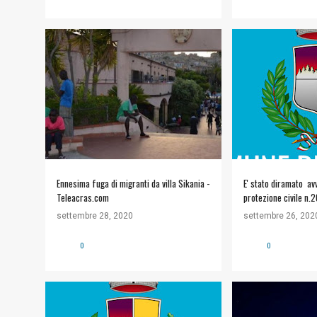
EMERGENZA IMMIGRAZIONE
#COMUNE DI SICU
INFORMAZIONI UTI
Ennesima fuga di migranti da villa Sikania -
E' stato diramato avv
Teleacras.com
protezione civile n
allerta gialla livell
settembre 28, 2020
settembre 26, 202
ALLEGATI Allegati 2
DRPC_2020_09_26_51
0
0
delle-allerte.jpg
#COMUNE DI SICULIANA
+