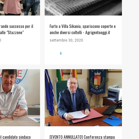
rande successo per il
Furto a Villa Sikania, spariscono coperte e
 allo "Stazzone"
anche diversi coltelli - Agrigentooggi.it
0
settembre 30, 2020
0
IDEO
+
1
#COMUNE DI SICULIANA
+
1
l candidato sindaco
[EVENTO ANNULLATO] Conferenza stampa