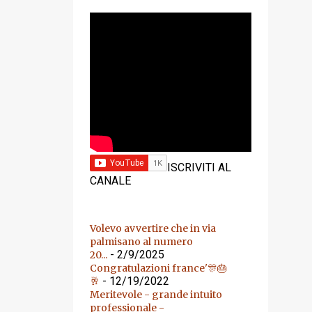
YOUTUBE
ISCRIVITI AL
CANALE
Volevo avvertire che in via
palmisano al numero
- 2/9/2025
20...
Congratulazioni france'🎊🎂
- 12/19/2022
🥂
Meritevole - grande intuito
professionale -