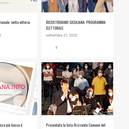
onale: netta vittoria
RICOSTRUIAMO SICULIANA: PROGRAMMA
ELETTORALE
0
settembre 21, 2020
0
#POLITICA
+
1
nza più bassa è
Presentata la lista Orizzonte Comune del