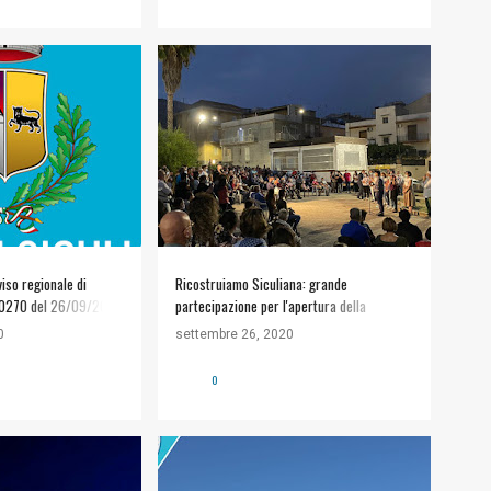
LIANA
+
#POLITICA
+
1
LI
iso regionale di
Ricostruiamo Siculiana: grande
.20270 del 26/09/2020
partecipazione per l'apertura della
o "ATTENZIONE"VEDI
campagna elettorale
0
settembre 26, 2020
0270_AVVISO
439.pdf i-colori-
0
#POLITICA
+
1