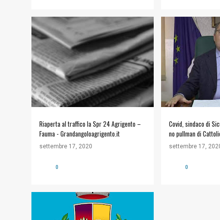
STRADE E VIABILITÀ
#COMUNE DI SICU
Riaperta al traffico la Spr 24 Agrigento –
Covid, sindaco di Sic
Fauma - Grandangoloagrigento.it
no pullman di Cattoli
studenti siculianesi 
settembre 17, 2020
settembre 17, 202
0
0
#COMUNE DI SICULIANA
+