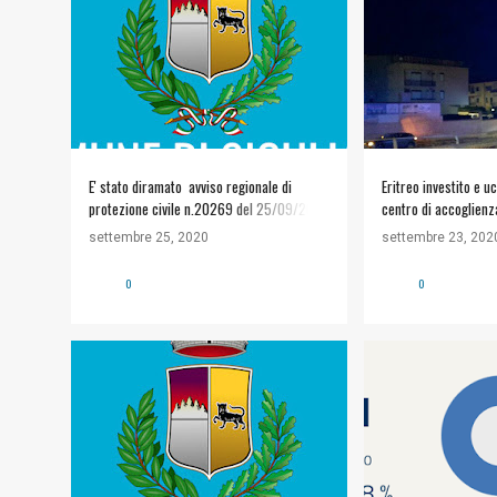
INFORMAZIONI UTILI
E' stato diramato avviso regionale di
Eritreo investito e u
protezione civile n.20269 del 25/09/2020
centro di accoglienza
allerta gialla livello "ATTENZIONE"VEDI
libero - Agrigentonoti
settembre 25, 2020
settembre 23, 202
ALLEGATI Allegati i-colori-delle-allerte.jpg
20269_AVVISO
0
0
DRPC_2020_09_25_51250.pdf
#COMUNE DI SICULIANA
+
#POLITICA
INFORMAZIONI UTILI