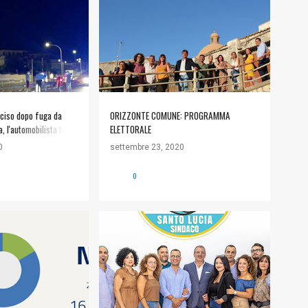
cciso dopo fuga da
ORIZZONTE COMUNE: PROGRAMMA
, l'automobilista torna
ELETTORALE
zie.it
0
settembre 23, 2020
0
#POLITICA
+
1