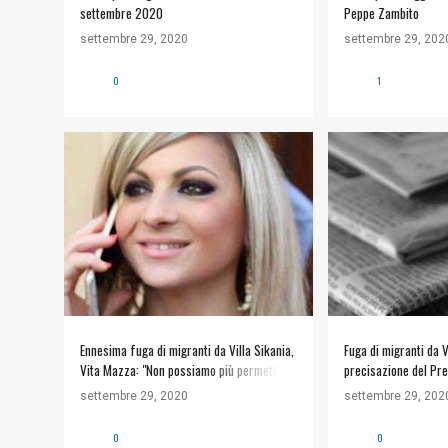
settembre 2020
Peppe Zambito
settembre 29, 2020
settembre 29, 202
0
1
EMERGENZA IMMIGRAZIONE
+
EMERGENZA IMMI
VITA MARIA MAZZA
Ennesima fuga di migranti da Villa Sikania,
Fuga di migranti da Vi
Vita Mazza: "Non possiamo più permettere
precisazione del Pre
alle istituzioni nazionali di mettere a
Agrigentooggi.it
settembre 29, 2020
settembre 29, 202
rischio la nostra salute e la nostra
incolumità"
0
0