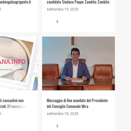
randangoloagrigento.it
candidato Sindaco Peppe Zambito Zambito
0
settembre 19, 2020
0
GIANPAOLO MIRA
ti consuntivi non
Messaggio di fine mandato del Presidente
iati 31 comuni su 43.
del Consiglio Comunale Mira
0
settembre 18, 2020
0