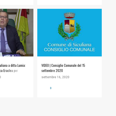
LIANA
+
1
#COMUNE DI SICULIANA
+
1
uliana a ditta Lumia:
VIDEO | Consiglio Comunale del 15
ca Eraclea per
settembre 2020
- Comunicalo.it
0
settembre 16, 2020
0