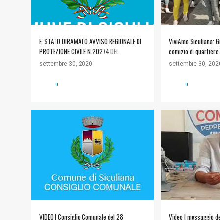
E' STATO DIRAMATO AVVISO REGIONALE DI
ViviAmo Siculiana: G
PROTEZIONE CIVILE N.20274 DEL
comizio di quartiere
30/09/2020 ALLERTA GIALLA LIVELLO DI
settembre 30, 2020
settembre 30, 202
"ATTENZIONE" VEDI ALLEGATI Allegati
20274_AVVISO
0
0
DRPC_2020_09_30_52286.pdf i-colori-
delle-allerte.jpg
#POLITICA
#VIDEO
+
#POLITICA
#V
CONSIGLIO COMUNALE
VIDEO | Consiglio Comunale del 28
Video | messaggio de