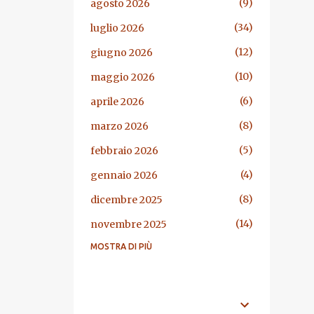
9
agosto 2026
34
luglio 2026
12
giugno 2026
10
maggio 2026
6
aprile 2026
8
marzo 2026
5
febbraio 2026
4
gennaio 2026
8
dicembre 2025
14
novembre 2025
MOSTRA DI PIÙ
13
ottobre 2025
7
settembre 2025
29
agosto 2025
ARGOMENTI