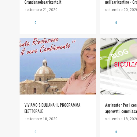
Grandangoloagrigento.it
nell’agrigentino - G
settembre 21, 2020
settembre 20, 202
0
0
#POLITICA
+
1
NOTIZIE
VIVIAMO SICULIANA: IL PROGRAMMA
Agrigento : Per i con
ELETTORALE
approvati, commissar
- Ripost.it
settembre 18, 2020
settembre 18, 202
0
0