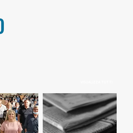
Passa ai contenuti principali
O
VISUALIZZA TUTTI
+
1
NOTIZIE