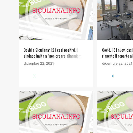
Covid a Siculiana: 12 i casi positivi, il
Covid, 131 nuovi casi
sindaco invita a ”non creare allarmismi
riaperto il reparto al
inutili”
Agrigento
dicembre 22, 2021
dicembre 22, 2021
0
0