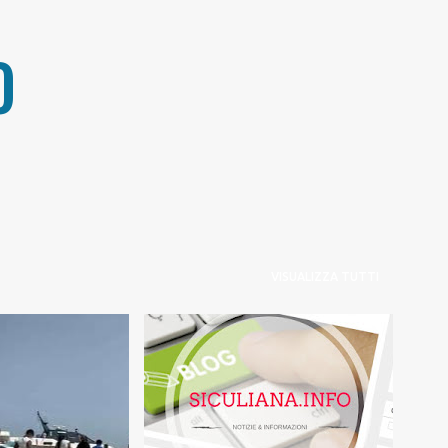
Passa ai contenuti principali
O
VISUALIZZA TUTTI