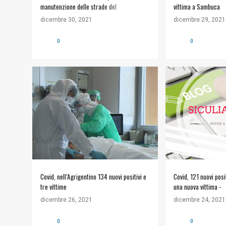
manutenzione delle strade del
vittima a Sambuca
comprensorio e della provincia
dicembre 30, 2021
dicembre 29, 2021
0
0
Covid, nell’Agrigentino 134 nuovi positivi e
Covid, 121 nuovi posit
tre vittime
una nuova vittima -
GrandangoloAgrigent
dicembre 26, 2021
dicembre 24, 2021
0
0