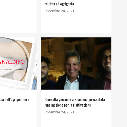
vittima ad Agrigento
dicembre 28, 2021
0
ivi nell’agrigentino e
Consulta giovanile a Siculiana, presentata
una mozione per la riattivazione
o.it
dicembre 24, 2021
0