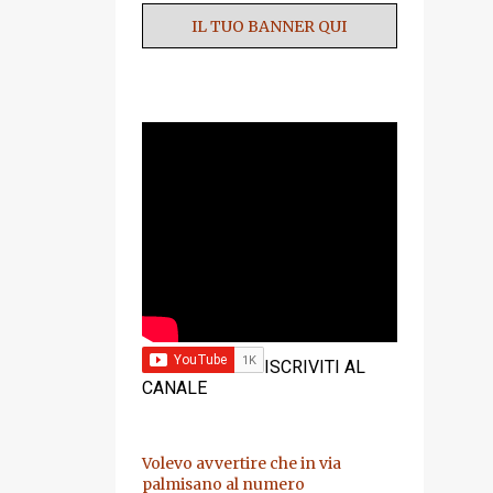
IL TUO BANNER QUI
YOUTUBE
ISCRIVITI AL
CANALE
Volevo avvertire che in via
palmisano al numero