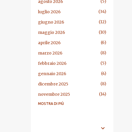
5
agosto 2026
34
luglio 2026
12
giugno 2026
10
maggio 2026
6
aprile 2026
8
marzo 2026
5
febbraio 2026
4
gennaio 2026
8
dicembre 2025
14
novembre 2025
MOSTRA DI PIÙ
13
ottobre 2025
7
settembre 2025
29
agosto 2025
ARGOMENTI