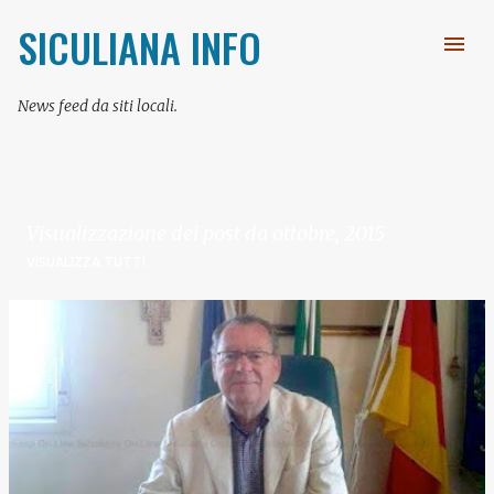
Passa ai contenuti principali
SICULIANA INFO
News feed da siti locali.
Visualizzazione dei post da ottobre, 2015
VISUALIZZA TUTTI
P
o
s
t