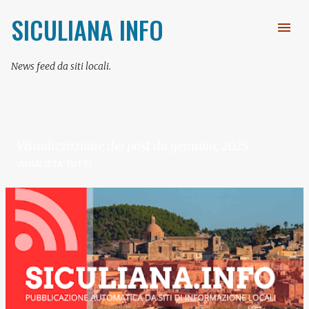
Passa ai contenuti principali
SICULIANA INFO
News feed da siti locali.
Visualizzazione dei post da gennaio, 2025
VISUALIZZA TUTTI
P
o
s
t