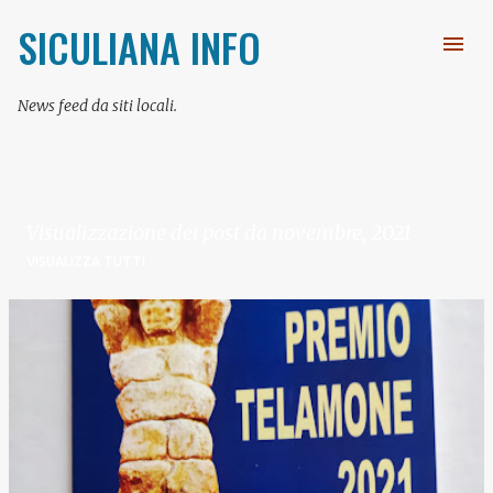
Passa ai contenuti principali
SICULIANA INFO
News feed da siti locali.
Visualizzazione dei post da novembre, 2021
VISUALIZZA TUTTI
P
o
s
t