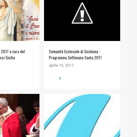
COMUNITÀ ECCLESIALE
a 2017 a cura del
Comunità Ecclesiale di Siculiana -
si Sicilia
Programma Settimana Santa 2017
aprile 10, 2017
0
ITÀ ECCLESIALE
#INFORMAZIONI UTILI
+
1