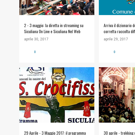
2 - 3 maggio: la diretta in streaming su
Arriva il dizionario d
Siculiana On Line e Siculiana Nel Web
corretta raccolta dif
aprile 30, 2017
aprile 29, 2017
0
0
ACSI
ALT SICULIANA
+
3
APPUNTAMENTI
SICULIANA ON LIN
29 Aprile - 3 Maggio 2017: il programma
30 aprile - trekking 