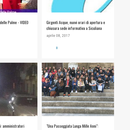
delle Palme - VIDEO
Girgenti Acque, nuovi orari di apertura e
chiusura sede informativa a Siculiana
aprile 08, 2017
0
+
#COMUNE DI SICULIANA
+
2
GONISTI
i: amministratori
"Una Passeggiata Lunga Mille Anni":