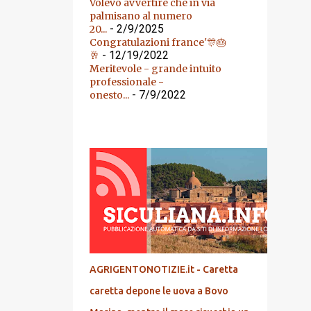
Volevo avvertire che in via
palmisano al numero
- 2/9/2025
20...
Congratulazioni france'🎊🎂
- 12/19/2022
🥂
Meritevole - grande intuito
professionale -
- 7/9/2022
onesto...
DALL'ARCHIVIO
AGRIGENTONOTIZIE.it - Caretta
caretta depone le uova a Bovo