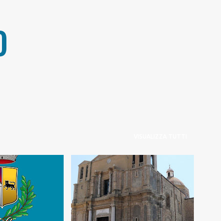
Passa ai contenuti principali
O
VISUALIZZA TUTTI
LIANA
+
1
COMUNITÀ ECCLESIALE