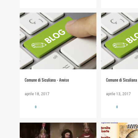
#COMUNE DI SICULIANA
+
#COMUNE DI SICU
INFORMAZIONI UTILI
INFORMAZIONI UTI
Comune di Siculiana - Avviso
Comune di Siculiana 
aprile 18, 2017
aprile 13, 2017
0
0
#VIDEO
COMUNITÀ ECCLESIALE
ACSI
APPUNTA