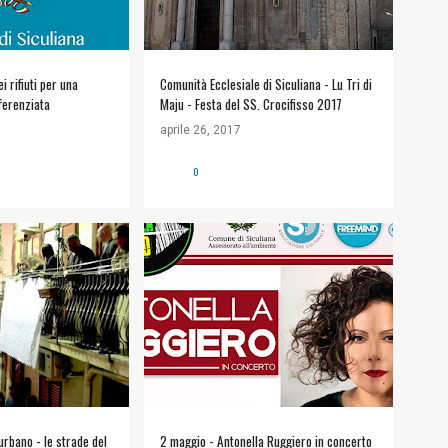
ei rifiuti per una
Comunità Ecclesiale di Siculiana - Lu Tri di
ferenziata
Maju - Festa del SS. Crocifisso 2017
aprile 26, 2017
0
+
#ARTE E CULTURA
+
E
APPUNTAMENTI
urbano - le strade del
2 maggio - Antonella Ruggiero in concerto