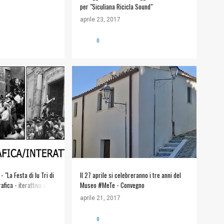
per "Siculiana Ricicla Sound"
aprile 23, 2017
0
APPUNTAMENTI
ALT SICULIANA
APPUNTAMENTI
+
MUSEO #METE
+
 "La Festa di lu Tri di
Il 27 aprile si celebreranno i tre anni del
fica - iterattiva al
Museo #MeTe - Convegno
liana
aprile 21, 2017
0