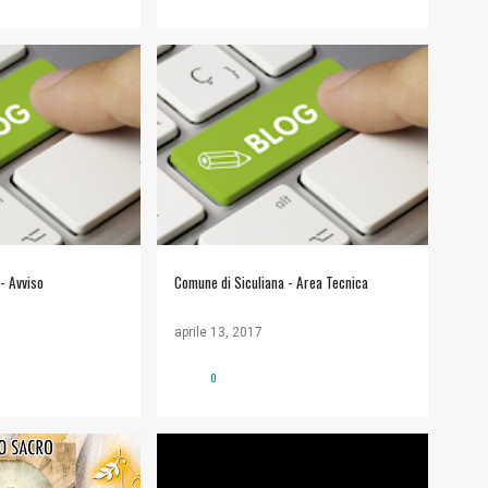
LIANA
+
#COMUNE DI SICULIANA
+
LI
INFORMAZIONI UTILI
- Avviso
Comune di Siculiana - Area Tecnica
aprile 13, 2017
0
MENTI
APPUNTAMENTI
+