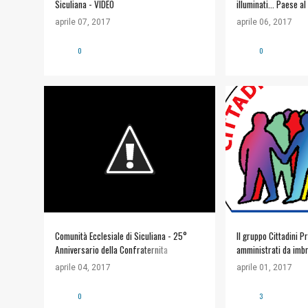
Siculiana - VIDEO
illuminati... Paese al
aprile 07, 2017
aprile 06, 2017
0
0
COMUNITÀ ECCLESIALE
#POLITICA
#R
CITTADINI PROTA
Comunità Ecclesiale di Siculiana - 25°
Il gruppo Cittadini P
Anniversario della Confraternita
amministrati da imbro
"Consorelle Addolorata Maria"
pentole!"
aprile 04, 2017
aprile 01, 2017
0
3