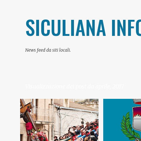
SICULIANA INF
News feed da siti locali.
Visualizzazione dei post da aprile, 2017
P
#COMUNE DI SICU
o
s
t