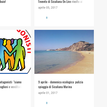
 buio!
l'evento di Siculiana On Line rivolto ai
ragazzi della terza media
aprile 05, 2017
0
IFIUTI
+
ALT SICULIANA
APPUNTAMENTI
GONISTI
rotagonisti: "siamo
9 aprile - domenica ecologica: pulizia
glioni e venditori di
spiaggia di Siculiana Marina
aprile 01, 2017
0