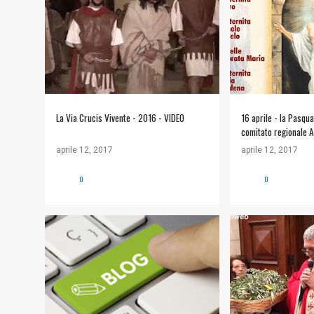
La Via Crucis Vivente - 2016 - VIDEO
16 aprile - la Pasqu
comitato regionale Ac
aprile 12, 2017
aprile 12, 2017
0
0
#COMUNE DI SICULIANA
+
#VIDEO
COMUN
INFORMAZIONI UTILI