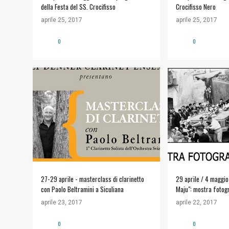
della Festa del SS. Crocifisso
Crocifisso Nero
aprile 25, 2017
aprile 25, 2017
0
0
#ARTE E CULTURA
+
ALT SICULIANA
APPUNTAMENTI
MUSEO #METE
27-29 aprile - masterclass di clarinetto
29 aprile / 4 maggio -
con Paolo Beltramini a Siculiana
Maju": mostra fotogra
Museo #MeTe di Sicu
aprile 23, 2017
aprile 22, 2017
0
0