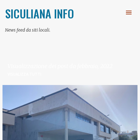
Passa ai contenuti principali
SICULIANA INFO
News feed da siti locali.
Visualizzazione dei post da febbraio, 2022
VISUALIZZA TUTTI
P
o
s
t