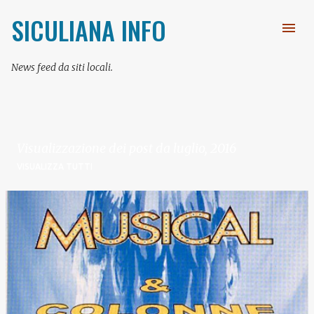
Passa ai contenuti principali
SICULIANA INFO
News feed da siti locali.
Visualizzazione dei post da luglio, 2016
VISUALIZZA TUTTI
P
o
s
t