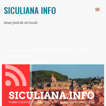
Passa ai contenuti principali
SICULIANA INFO
News feed da siti locali.
Visualizzazione dei post da dicembre, 2025
VISUALIZZA TUTTI
P
o
s
t