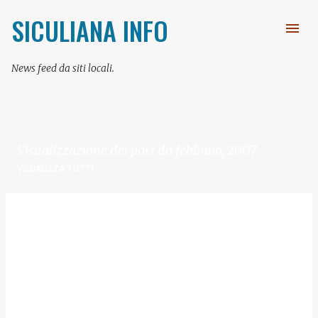
Passa ai contenuti principali
SICULIANA INFO
News feed da siti locali.
Visualizzazione dei post da febbraio, 2007
VISUALIZZA TUTTI
P
o
s
t