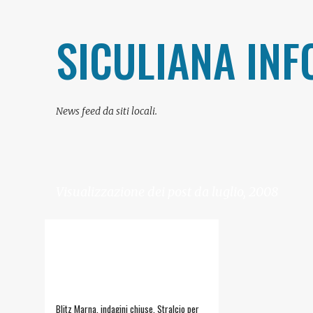
SICULIANA INF
News feed da siti locali.
Visualizzazione dei post da luglio, 2008
P
NOTIZIE
o
s
t
Blitz Marna, indagini chiuse. Stralcio per