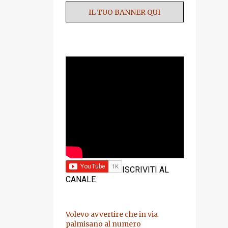
IL TUO BANNER QUI
YOUTUBE
ISCRIVITI AL
CANALE
Volevo avvertire che in via
palmisano al numero