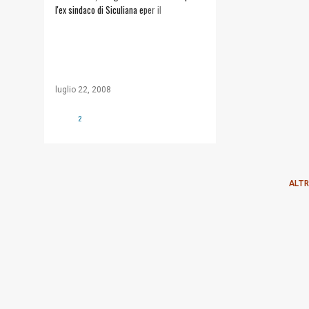
l'ex sindaco di Siculiana eper il
comandante dei vigili
luglio 22, 2008
2
ALTR