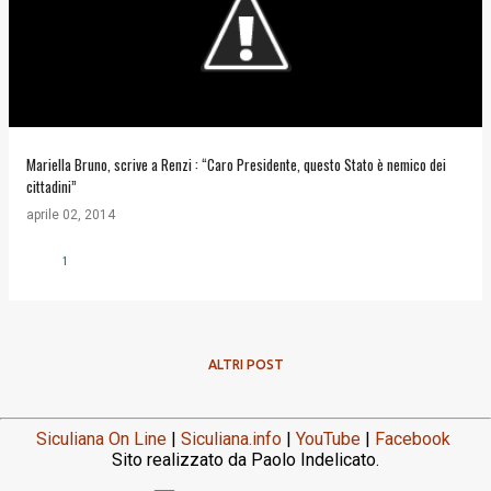
Mariella Bruno, scrive a Renzi : “Caro Presidente, questo Stato è nemico dei
cittadini”
aprile 02, 2014
1
ALTRI POST
Siculiana On Line
|
Siculiana.info
|
YouTube
|
Facebook
Sito realizzato da Paolo Indelicato.