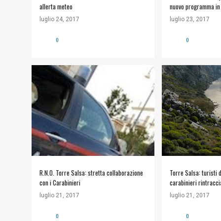
allerta meteo
nuovo programma in 
luglio 24, 2017
luglio 23, 2017
0
0
CARABINIERI
WWF TORRE SALSA
CARABINIERI
W
R.N.O. Torre Salsa: stretta collaborazione
Torre Salsa: turisti
con i Carabinieri
carabinieri rintracci
luglio 21, 2017
luglio 21, 2017
0
0