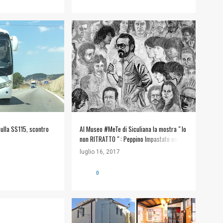
5
+
ALT SICULIANA
APPUNTAMENTI
À
MOSTRE
MUSEO #METE
+
ulla SS115, scontro
Al Museo #MeTe di Siculiana la mostra " Io
non RITRATTO " : Peppino Impastato una
storia collettiva
luglio 16, 2017
0
+
1
#INFORMAZIONI UTILI