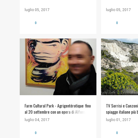
luglio 05, 2017
luglio 05, 2017
0
0
#ARTE E CULTURA
+
WWF TORRE SALS
APPUNTAMENTI
Farm Cultural Park - Agrigentérotique: fino
TV Sorrisi e Canzoni
al 20 settembre con un opera di Alfonso
spiagge italiane più 
Siracusa
Donatella Bianchi (Li
luglio 04, 2017
luglio 01, 2017
0
0