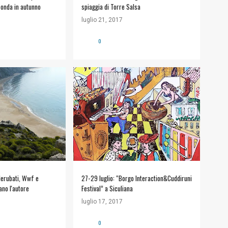
onda in autunno
spiaggia di Torre Salsa
luglio 21, 2017
0
WF TORRE SALSA
#ARTE E CULTURA
+
APPUNTAMENTI
 derubati, Wwf e
27-29 luglio: “Borgo Interaction&Cuddiruni
ano l'autore
Festival” a Siculiana
luglio 17, 2017
0