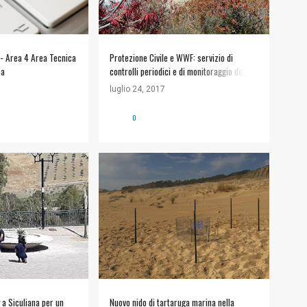
 - Area 4 Area Tecnica
Protezione Civile e WWF: servizio di
ca
controlli periodici e di monitoraggio della
riserva
luglio 24, 2017
0
#NATURA E AMBIENTE
+
WWF TORRE SALSA
 a Siculiana per un
Nuovo nido di tartaruga marina nella