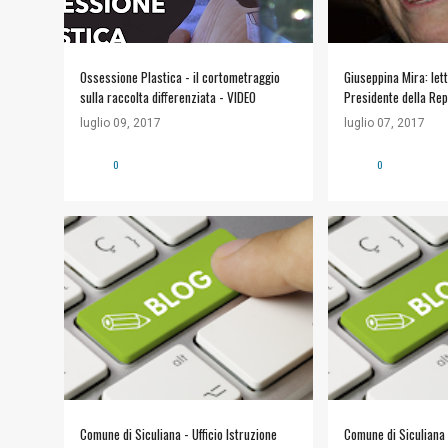
Ossessione Plastica - il cortometraggio
Giuseppina Mira: lett
sulla raccolta differenziata - VIDEO
Presidente della Rep
Mattarella
luglio 09, 2017
luglio 07, 2017
0
0
#COMUNE DI SICULIANA
+
#COMUNE DI SICU
INFORMAZIONI UTILI
INFORMAZIONI UTI
Comune di Siculiana - Ufficio Istruzione
Comune di Siculiana -