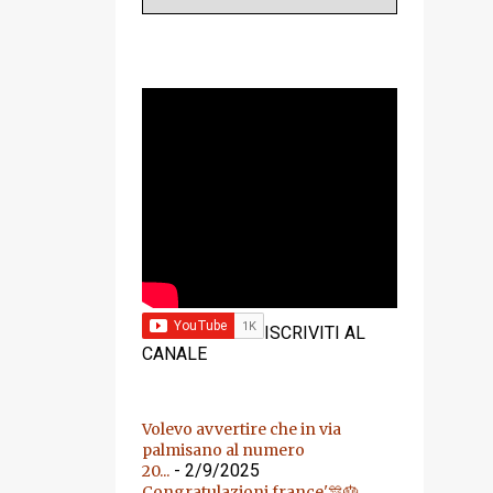
YOUTUBE
ISCRIVITI AL
CANALE
Volevo avvertire che in via
palmisano al numero
- 2/9/2025
20...
Congratulazioni france'🎊🎂