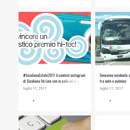
SICULIANA ESTATE 2017
+
NOTIZIE
SS11
SICULIANA ON LINE
STRADE E VIABILIT
#SiculianaEstate2017 il contest instagram
Ennesimo incidente s
di Siculiana On Line con in palio un premo
tra auto e pulmino
hi-tec
luglio 17, 2017
luglio 17, 2017
0
0
#COMUNE DI SICULIANA
+
#ARTE E CULTURA