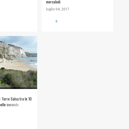
mercoledi
luglio 04, 2017
0
A
: Torre Salsa tra le 10
belle secondo
nea Blu, Rai)