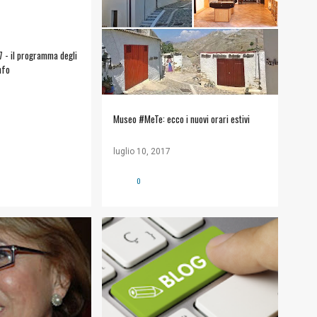
ALT SICULIANA
+
MUSEO #METE
7 - il programma degli
nfo
Museo #MeTe: ecco i nuovi orari estivi
luglio 10, 2017
0
#COMUNE DI SICULIANA
+
INFORMAZIONI UTILI