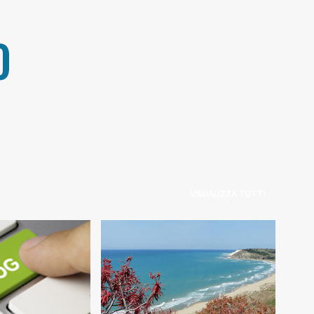
Passa ai contenuti principali
O
VISUALIZZA TUTTI
LIANA
+
#NATURA E AMBIENTE
+
1
LI