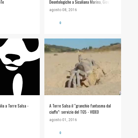
eTe
Deontologiche a Siculiana Marina, Giov. 25
Ago. 18:30
agosto 08, 2016
0
NTE
+
#NATURA E AMBIENTE
+
A
WWF TORRE SALSA
lia a Torre Salsa -
A Torre Salsa il “granchio fantasma dal
ciuffo”: servizio del TG5 - VIDEO
agosto 01, 2016
0