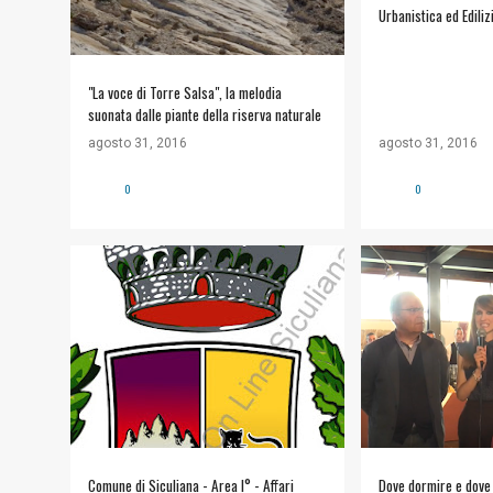
Urbanistica ed Ediliz
"La voce di Torre Salsa", la melodia
suonata dalle piante della riserva naturale
agosto 31, 2016
agosto 31, 2016
0
0
#COMUNE DI SICULIANA
+
#COMUNE DI SICU
INFORMAZIONI UTILI
R.E.P.E.T.
Comune di Siculiana - Area I° - Affari
Dove dormire e dove