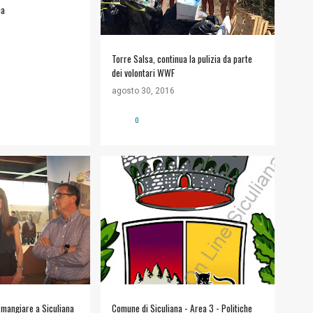
ia
Torre Salsa, continua la pulizia da parte
dei volontari WWF
agosto 30, 2016
0
LIANA
#VIDEO
#COMUNE DI SICULIANA
+
+
INFORMAZIONI UTILI
 mangiare a Siculiana
Comune di Siculiana - Area 3 - Politiche