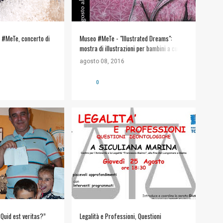
o #MeTe, concerto di
Museo #MeTe - "Illustrated Dreams":
mostra di illustrazioni per bambini a cura
dell'artista Rosaria Costa
agosto 08, 2016
0
NICO SCHEMBRI
INFORMAZIONI UTILI
 2016
+
Quid est veritas?”
Legalità e Professioni, Questioni