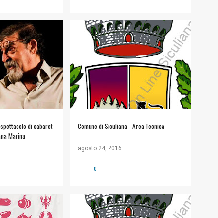
+
#COMUNE DI SICULIANA
+
 2016
INFORMAZIONI UTILI
 spettacolo di cabaret
Comune di Siculiana - Area Tecnica
ana Marina
agosto 24, 2016
0
+
1
#COMUNE DI SICULIANA