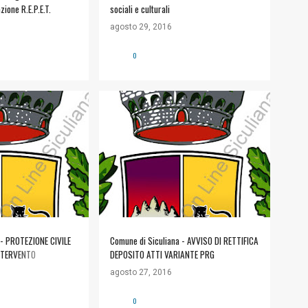
azione R.E.P.E.T.
sociali e culturali
agosto 29, 2016
0
LIANA
+
#COMUNE DI SICULIANA
+
LI
INFORMAZIONI UTILI
 - PROTEZIONE CIVILE
Comune di Siculiana - AVVISO DI RETTIFICA
NTERVENTO
DEPOSITO ATTI VARIANTE PRG
agosto 27, 2016
0