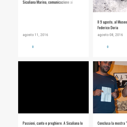
Siculiana Marina, comunicazione ai
bagnanti
Il 9 agosto, al Muse
Federico Doria
agosto 11, 2016
agosto 08, 2016
0
0
#ARTE E CULTURA
+
SALVATORE DOME
SICULIANA ESTATE 2016
SICULIANA ESTATE
Passioni, canto e preghiere. A Siculiana lo
Conclusa la mostra “