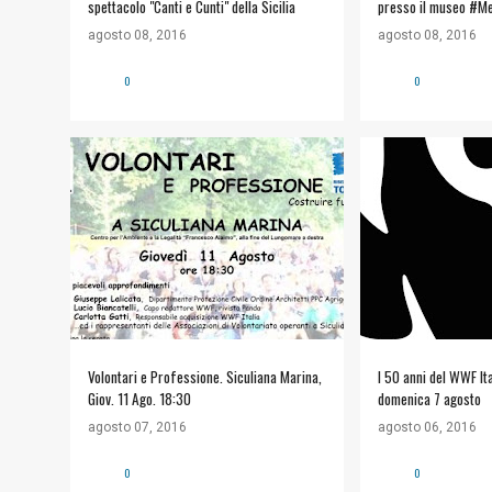
spettacolo "Canti e Cunti" della Sicilia
presso il museo #M
agosto 08, 2016
agosto 08, 2016
0
0
INFORMAZIONI UTILI
+
1
#NATURA E AMBIE
WWF TORRE SALS
Volontari e Professione. Siculiana Marina,
I 50 anni del WWF Ita
Giov. 11 Ago. 18:30
domenica 7 agosto
agosto 07, 2016
agosto 06, 2016
0
0