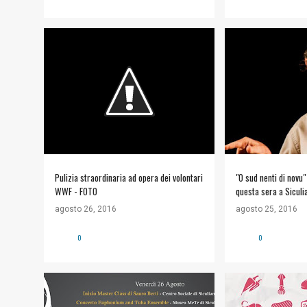
#FOTO
#NATURA E AMBIENTE
#ARTE E CULTURA
WWF TORRE SALSA
+
SICULIANA ESTATE
Pulizia straordinaria ad opera dei volontari
"O sud nenti di novu"
WWF - FOTO
questa sera a Siculi
agosto 26, 2016
agosto 25, 2016
0
0
#ARTE E CULTURA
#ARTE E CULTURA