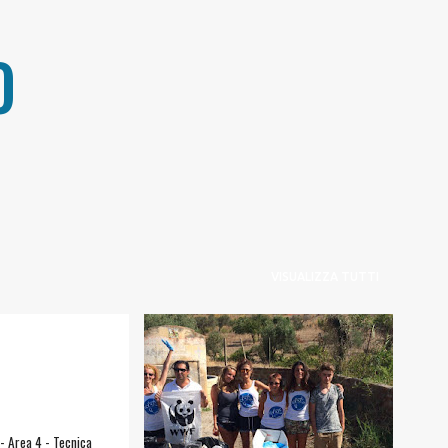
Passa ai contenuti principali
O
VISUALIZZA TUTTI
LIANA
#NATURA E AMBIENTE
+
+
WWF TORRE SALSA
LI
- Area 4 - Tecnica