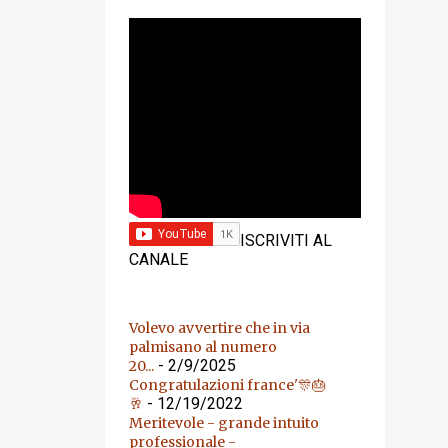
YOUTUBE
ISCRIVITI AL
CANALE
Volevo avvertire che in via
palmisano al numero
- 2/9/2025
20...
Congratulazioni france'🎊🎂
- 12/19/2022
🥂
Meritevole - grande intuito
professionale -