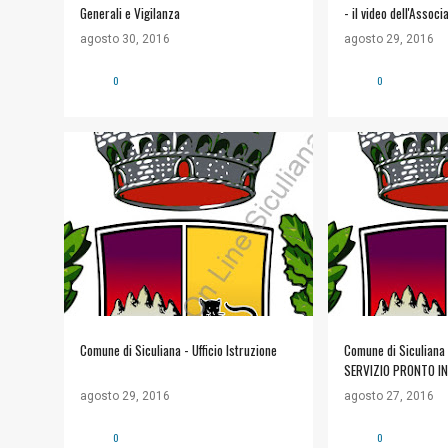
Generali e Vigilanza
- il video dell'Associ
agosto 30, 2016
agosto 29, 2016
0
0
#COMUNE DI SICULIANA
+
#COMUNE DI SICU
INFORMAZIONI UTILI
INFORMAZIONI UTI
Comune di Siculiana - Ufficio Istruzione
Comune di Siculiana
SERVIZIO PRONTO I
CELL.3663956776
agosto 29, 2016
agosto 27, 2016
0
0