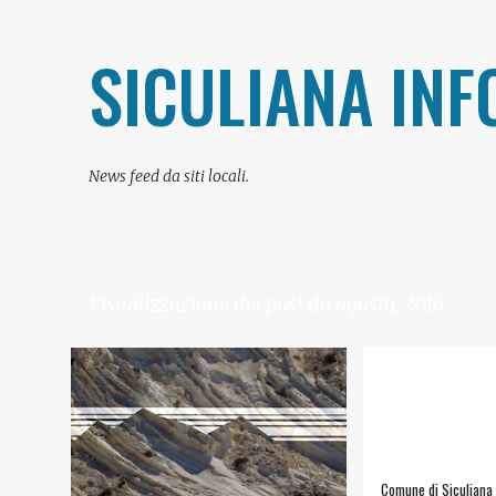
SICULIANA INF
News feed da siti locali.
Visualizzazione dei post da agosto, 2016
P
#ARTE E CULTURA
+
1
#COMUNE DI SICU
o
#RIFIUTI
s
INFORMAZIONI UTI
t
Comune di Siculiana 