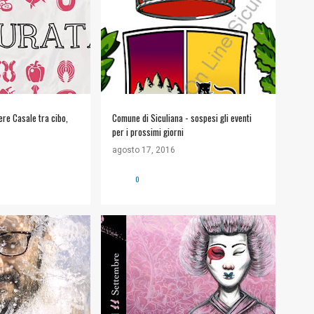
ere Casale tra cibo,
Comune di Siculiana - sospesi gli eventi
per i prossimi giorni
agosto 17, 2016
0
+
2
#ARTE E CULTURA
+
2