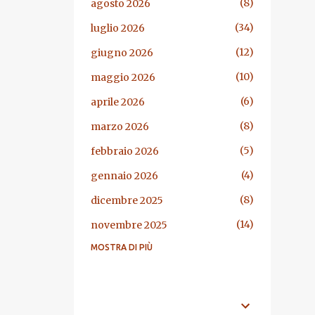
8
agosto 2026
34
luglio 2026
12
giugno 2026
10
maggio 2026
6
aprile 2026
8
marzo 2026
5
febbraio 2026
4
gennaio 2026
8
dicembre 2025
14
novembre 2025
MOSTRA DI PIÙ
13
ottobre 2025
7
settembre 2025
29
agosto 2025
ARGOMENTI