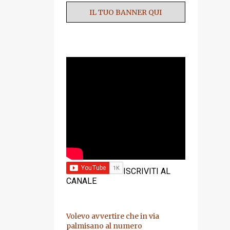
IL TUO BANNER QUI
YOUTUBE
ISCRIVITI AL
CANALE
Volevo avvertire che in via
palmisano al numero