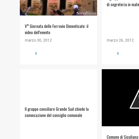
di segreteria in mater
urbanistica.
V° Giornata delle Ferrovie Dimenticate: il
video dell'evento
marzo 30, 2012
marzo 26, 2012
0
0
#POLITICA
GRANDE SUD
#COMUNE DI SICU
Il gruppo consiliare Grande Sud chiede la
convocazione del consiglio comunale
Comune di Siculiana