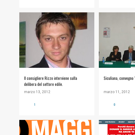
#POLITICA
PD SICULIANA
+
#ARTE E CULTURA
SALVATORE RIZZO
Il consigliere Rizzo interviene sulla
Siculiana, convegno 
delibera del settore edile.
marzo 13, 2012
marzo 11, 2012
1
0
#ARTE E CULTURA
+
1
ASSOCIAZIONE D