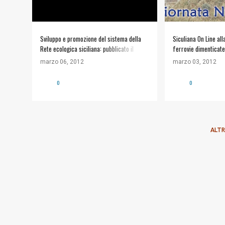
Sviluppo e promozione del sistema della
Siculiana On Line all
Rete ecologica siciliana: pubblicato il
ferrovie dimenticate
bando.
marzo 06, 2012
marzo 03, 2012
0
0
ALTR