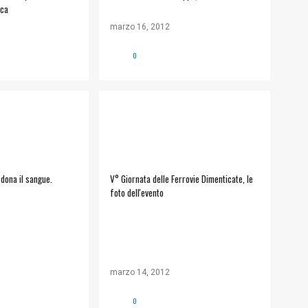
ica
marzo 16, 2012
0
ONATORI SANGUE
FERROVIE KAOS
+
1
dona il sangue.
V° Giornata delle Ferrovie Dimenticate, le
foto dell'evento
marzo 14, 2012
0