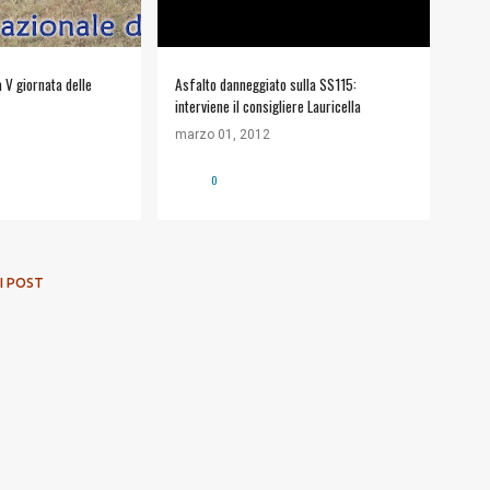
a V giornata delle
Asfalto danneggiato sulla SS115:
interviene il consigliere Lauricella
marzo 01, 2012
0
I POST