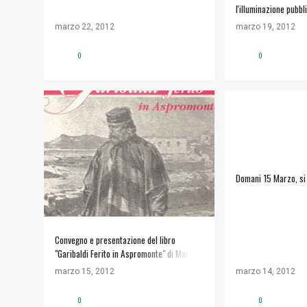
l'illuminazione pubbl
marzo 22, 2012
marzo 19, 2012
0
0
#ARTE E CULTURA
ASSOCIAZIONE D
ALT SICULIANA
+
APPUNTAMENTI
Domani 15 Marzo, si 
Convegno e presentazione del libro
"Garibaldi Ferito in Aspromonte" di Mario
De Carolis
marzo 15, 2012
marzo 14, 2012
0
0