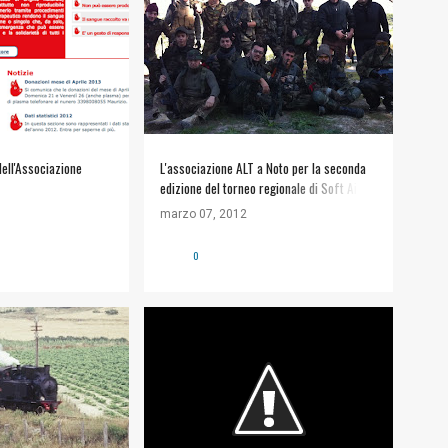
 dell'Associazione
L'associazione ALT a Noto per la seconda
edizione del torneo regionale di Soft Air "
Operazione Blanca Nieve II"
marzo 07, 2012
0
+
1
#SEGNALAZIONI
+
STRADE E VIABILITÀ