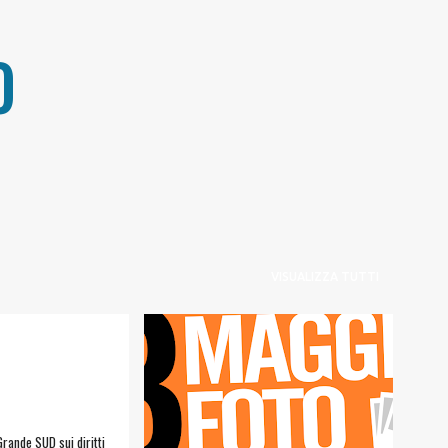
Passa ai contenuti principali
O
VISUALIZZA TUTTI
ANDE SUD
3MAGGIO 3FOTO
+
PRO LOCO SICULIANA
Grande SUD sui diritti