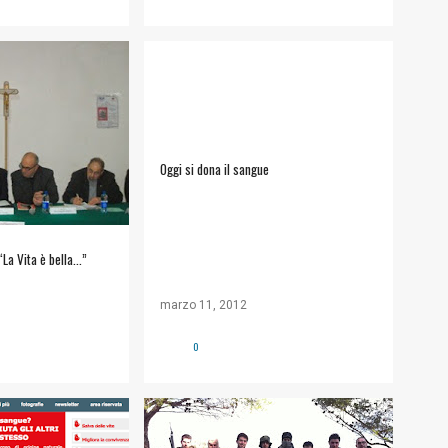
ACSI
+
1
ASSOCIAZIONE DONATORI SANGUE
SALUTE
+
Oggi si dona il sangue
“La Vita è bella…”
marzo 11, 2012
0
ONATORI SANGUE
ALT SICULIANA