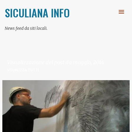
Passa ai contenuti principali
SICULIANA INFO
News feed da siti locali.
Visualizzazione dei post da maggio, 2014
VISUALIZZA TUTTI
P
o
s
t