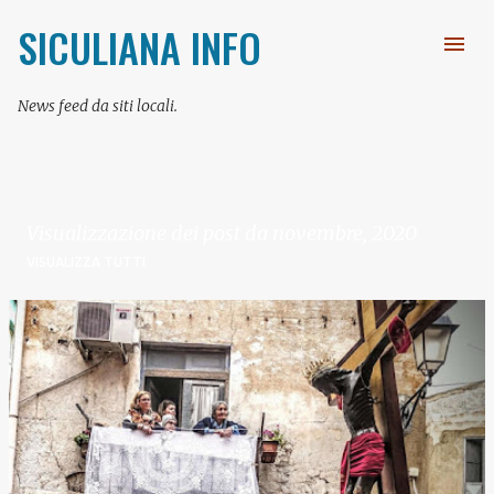
Passa ai contenuti principali
SICULIANA INFO
News feed da siti locali.
Visualizzazione dei post da novembre, 2020
VISUALIZZA TUTTI
P
o
s
t