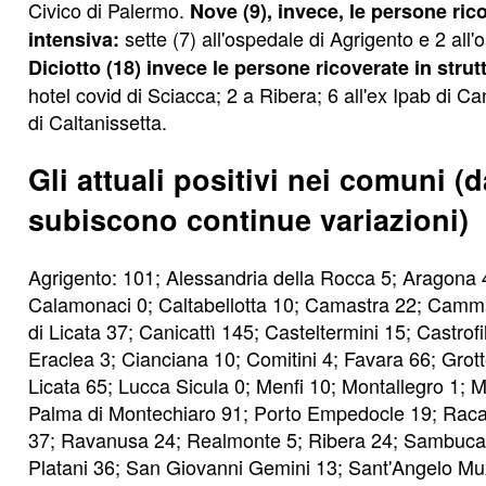
Civico di Palermo.
Nove (9), invece, le persone rico
sette (7) all'ospedale di Agrigento e 2 all
intensiva:
Diciotto (18) invece le persone ricoverate in strut
hotel covid di Sciacca; 2 a Ribera; 6 all'ex Ipab di Ca
di Caltanissetta.
Gli attuali positivi nei comuni (d
subiscono continue variazioni)
Agrigento: 101; Alessandria della Rocca 5; Aragona 4
Calamonaci 0; Caltabellotta 10; Camastra 22; Camm
di Licata 37; Canicattì 145; Casteltermini 15; Castrofi
Eraclea 3; Cianciana 10; Comitini 4; Favara 66; Grott
Licata 65; Lucca Sicula 0; Menfi 10; Montallegro 1;
Palma di Montechiaro 91; Porto Empedocle 19; Raca
37; Ravanusa 24; Realmonte 5; Ribera 24; Sambuca
Platani 36; San Giovanni Gemini 13; Sant'Angelo Mu