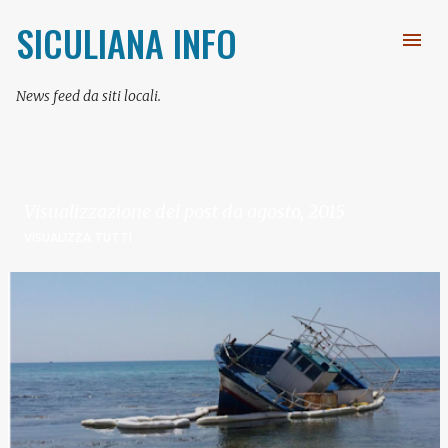
Passa ai contenuti principali
SICULIANA INFO
News feed da siti locali.
Visualizzazione dei post da agosto, 2015
VISUALIZZA TUTTI
P
o
s
t