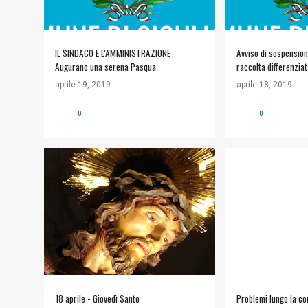
IL SINDACO E L'AMMINISTRAZIONE -
Avviso di sospensione
Augurano una serena Pasqua
raccolta differenziat
giorno 22 aprile 20
aprile 19, 2019
aprile 18, 2019
0
0
#TRADIZIONI
+
COMUNITÀ ECCLESIALE
18 aprile - Giovedì Santo
Problemi lungo la con