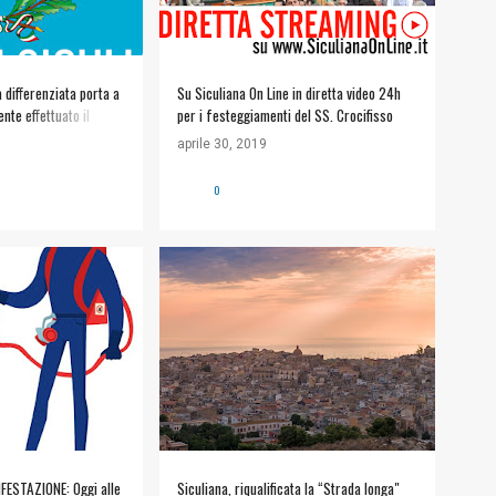
a differenziata porta a
Su Siculiana On Line in diretta video 24h
nte effettuato il
per i festeggiamenti del SS. Crocifisso
re il giorno 3 Maggio
aprile 30, 2019
volto.
0
LIANA
+
LEONARDO LAURICELLA
LI
FESTAZIONE: Oggi alle
Siculiana, riqualificata la “Strada longa"