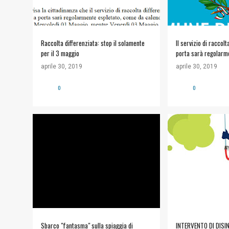
Raccolta differenziata: stop il solamente
Il servizio di raccolt
per il 3 maggio
porta sarà regolarme
giorno 1 Maggio ment
aprile 30, 2019
aprile 30, 2019
il servizio non sarà s
0
0
EMERGENZA IMMIGRAZIONE
#COMUNE DI SICU
INFORMAZIONI UTI
Sbarco "fantasma" sulla spiaggia di
INTERVENTO DI DISIN