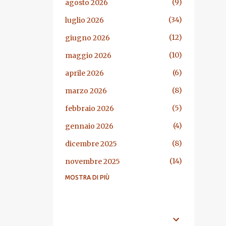
9
agosto 2026
34
luglio 2026
12
giugno 2026
10
maggio 2026
6
aprile 2026
8
marzo 2026
5
febbraio 2026
4
gennaio 2026
8
dicembre 2025
14
novembre 2025
MOSTRA DI PIÙ
13
ottobre 2025
7
settembre 2025
29
agosto 2025
ARGOMENTI