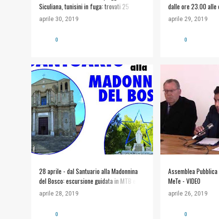
Siculiana, tunisini in fuga: trovati 25
dalle ore 23.00 alle
migranti - Agrigentonotizie.it
aprile 30, 2019
aprile 29, 2019
0
0
APPUNTAMENTI
+
#VIDEO
MUSE
LA COMBRICCOLA DEI FOLLI
28 aprile - dal Santuario alla Madonnina
Assemblea Pubblica pe
del Bosco: escursione guidata in MTB e
MeTe - VIDEO
Trekking
aprile 28, 2019
aprile 26, 2019
0
0