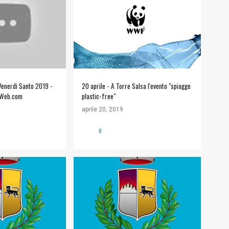
IALE
WWF TORRE SALSA
 Venerdì Santo 2019 -
20 aprile - A Torre Salsa l'evento "spiagge
lWeb.com
plastic-free"
aprile 20, 2019
0
LIANA
+
#COMUNE DI SICULIANA
+
LI
INFORMAZIONI UTILI