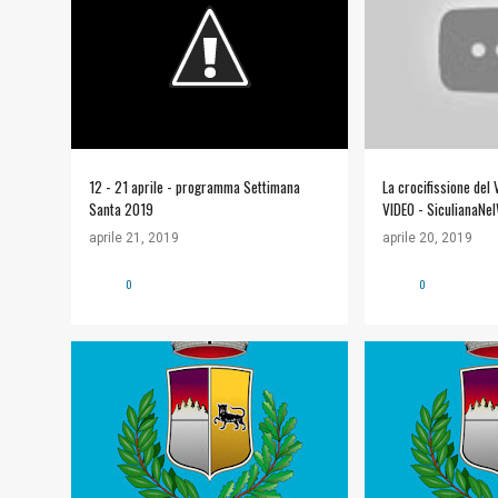
COMUNITÀ ECCLESIALE
+
COMUNITÀ ECCLES
12 - 21 aprile - programma Settimana
La crocifissione del
Santa 2019
VIDEO - SiculianaNe
aprile 21, 2019
aprile 20, 2019
0
0
#COMUNE DI SICULIANA
+
#COMUNE DI SICU
INFORMAZIONI UTILI
INFORMAZIONI UTI