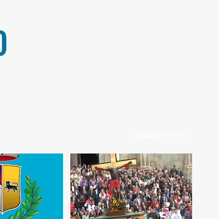
Passa ai contenuti principali
O
VISUALIZZA TUTTI
LIANA
+
SICULIANA ON LINE
LI