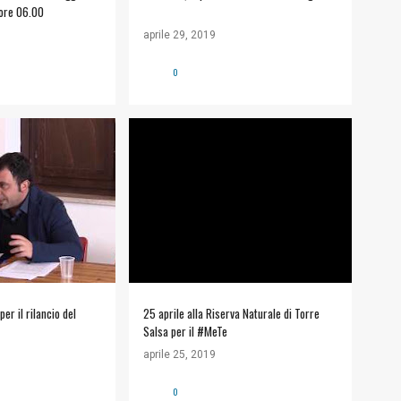
 ore 06.00
aprile 29, 2019
0
O #METE
APPUNTAMENTI
MUSEO #METE
WWF TORRE SALSA
+
r il rilancio del
25 aprile alla Riserva Naturale di Torre
Salsa per il #MeTe
aprile 25, 2019
0