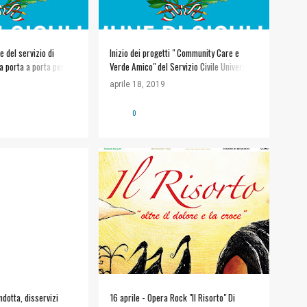
 del servizio di
Inizio dei progetti " Community Care e
a porta a porta per il
Verde Amico" del Servizio Civile Universale
19
il giorno 30 aprile 2019
aprile 18, 2019
0
#ARTE E CULTURA
+
1
dotta, disservizi
16 aprile - Opera Rock "Il Risorto" Di