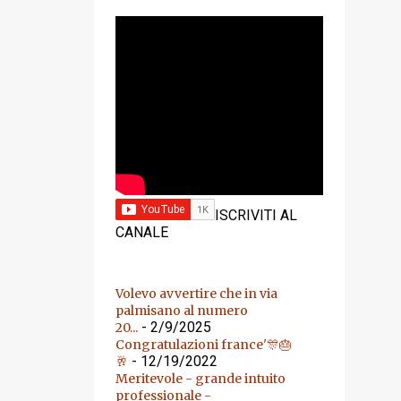
YOUTUBE
ISCRIVITI AL
CANALE
Volevo avvertire che in via
palmisano al numero
- 2/9/2025
20...
Congratulazioni france'🎊🎂
- 12/19/2022
🥂
Meritevole - grande intuito
professionale -