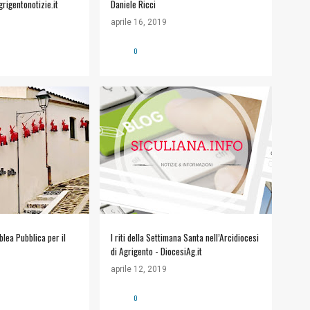
grigentonotizie.it
Daniele Ricci
aprile 16, 2019
0
COMUNITÀ ECCLESIALE
lea Pubblica per il
I riti della Settimana Santa nell’Arcidiocesi
di Agrigento - DiocesiAg.it
aprile 12, 2019
0