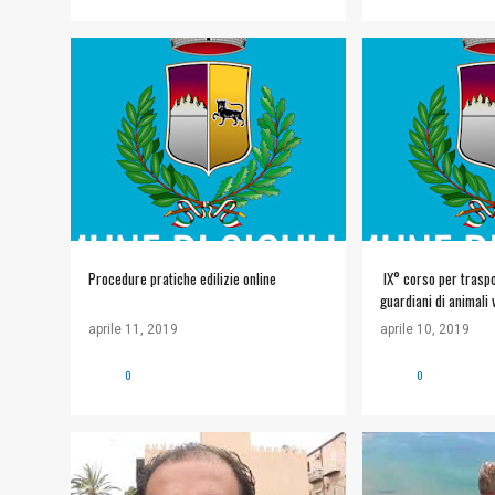
#COMUNE DI SICULIANA
+
#COMUNE DI SICU
INFORMAZIONI UTILI
Procedure pratiche edilizie online
IX° corso per traspo
guardiani di animali 
ai fini del rilascio de
aprile 11, 2019
aprile 10, 2019
0
0
#POLITICA
#VIDEO
WWF TORRE SALS