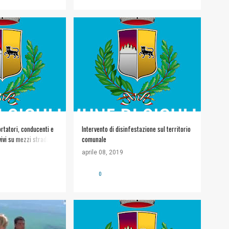
LIANA
+
1
#COMUNE DI SICULIANA
+
INFORMAZIONI UTILI
rtatori, conducenti e
Intervento di disinfestazione sul territorio
vivi su mezzi stradali
comunale
l certificato d’idoneità
aprile 08, 2019
0
A
#COMUNE DI SICULIANA
+