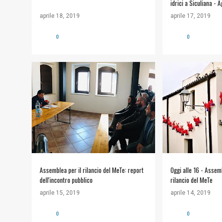
idrici a Siculiana - A
aprile 18, 2019
aprile 17, 2019
0
0
MUSEO #METE
MUSEO #METE
Assemblea per il rilancio del MeTe: report
Oggi alle 16 - Assemb
dell'incontro pubblico
rilancio del MeTe
aprile 15, 2019
aprile 14, 2019
0
0