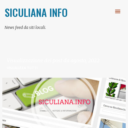
Passa ai contenuti principali
SICULIANA INFO
News feed da siti locali.
Visualizzazione dei post da agosto, 2022
VISUALIZZA TUTTI
P
o
s
t