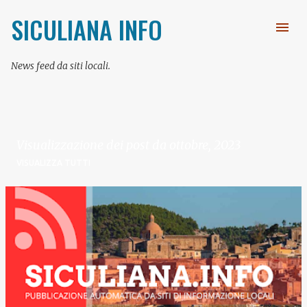
Passa ai contenuti principali
SICULIANA INFO
News feed da siti locali.
Visualizzazione dei post da ottobre, 2023
VISUALIZZA TUTTI
P
o
s
t