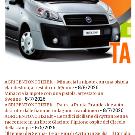
AGRIGENTONOTIZIE.it - Minaccia la nipote con una pistola
- 8/8/2026
clandestina, arrestato un 69enne
Minaccia la nipote con una pistola, arrestato un
- 8/7/2026
69enne
AGRIGENTONOTIZIE.it - Paura a Punta Grande, due auto
- 8/7/2026
distrutte dalle fiamme: indagano i carabinieri
AGRIGENTONOTIZIE.it - Le radici siciliane di Ayrton Senna
raccontate in un libro: Giacinto Pipitone ospite del Circolo
- 8/5/2026
della stampa
“Il tempo dei Senna- Le origini di Ayrton in Sicilia”: Il Circolo