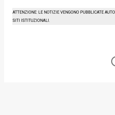
ATTENZIONE: LE NOTIZIE VENGONO PUBBLICATE AUTO
SITI ISTITUZIONALI.
C
o
m
m
e
n
t
i