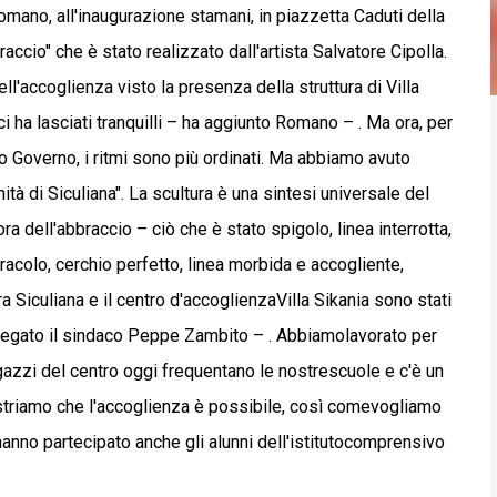
Romano, all'inaugurazione stamani, in piazzetta Caduti della
accio" che è stato realizzato dall'artista Salvatore Cipolla.
ell'accoglienza visto la presenza della struttura di Villa
i ha lasciati tranquilli – ha aggiunto Romano – . Ma ora, per
ro Governo, i ritmi sono più ordinati. Ma abbiamo avuto
nità di Siculiana". La scultura è una sintesi universale del
ra dell'abbraccio – ciò che è stato spigolo, linea interrotta,
iracolo, cerchio perfetto, linea morbida e accogliente,
a Siculiana e il centro d'accoglienzaVilla Sikania sono stati
piegato il sindaco Peppe Zambito – . Abbiamolavorato per
agazzi del centro oggi frequentano le nostrescuole e c'è un
triamo che l'accoglienza è possibile, così comevogliamo
 hanno partecipato anche gli alunni dell'istitutocomprensivo