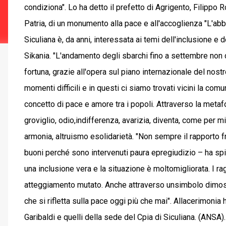
condiziona". Lo ha detto il prefetto di Agrigento, Filippo 
Patria, di un monumento alla pace e all'accoglienza "L'abbr
Siculiana è, da anni, interessata ai temi dell'inclusione e d
Sikania. "L'andamento degli sbarchi fino a settembre non c
fortuna, grazie all'opera sul piano internazionale del nost
momenti difficili e in questi ci siamo trovati vicini la comu
concetto di pace e amore tra i popoli. Attraverso la metafo
groviglio, odio,indifferenza, avarizia, diventa, come per m
armonia, altruismo esolidarietà. "Non sempre il rapporto fr
buoni perché sono intervenuti paura epregiudizio – ha s
una inclusione vera e la situazione è moltomigliorata. I r
atteggiamento mutato. Anche attraverso unsimbolo dimos
che si rifletta sulla pace oggi più che mai". Allacerimonia
Garibaldi e quelli della sede del Cpia di Siculiana. (ANSA).