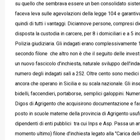
su quello che sembrava essere un ben consolidato sistema
faceva leva sulle agevolazioni della legge 104 e garantiva,
quindi di tutti i vantaggi. Diciannove persone, compresi die
disposta la custodia in carcere, per 8 i domiciliari e a 5 
Polizia giudiziaria. Gli indagati erano complessivamente 1
secondo filone che altro non è che il seguito delle invest
un nuovo fascicolo d'inchiesta, naturale sviluppo dell'ind
numero degli indagati salì a 252. Oltre cento sono medici c
ancora che operano in Sicilia e su scala nazionale. Gli in
bidelli, faccendieri, portaborse, semplici galoppini. Nume
Digos di Agrigento che acquisirono documentazione e fasc
posto in scuole materne della provincia di Agrigento usu
dipendenti di enti pubblici tra cui Inps e Asp. Passa un an
momento ultimo) filone d'inchiesta legato alla "Carica delle