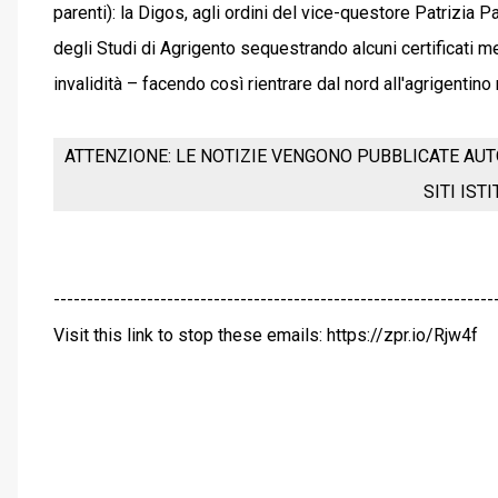
parenti): la Digos, agli ordini del vice-questore Patrizia 
degli Studi di Agrigento sequestrando alcuni certificati med
invalidità – facendo così rientrare dal nord all'agrigentino
ATTENZIONE: LE NOTIZIE VENGONO PUBBLICATE AUT
SITI IST
------------------------------------------------------------------
Visit this link to stop these emails: https://zpr.io/Rjw4f
C
o
m