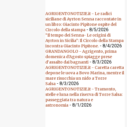
AGRIGENTONOTIZIE.it - Le radici
siciliane di Ayrton Senna raccontate in
un libro: Giacinto Pipitone ospite del
- 8/5/2026
Circolo della stampa
“Il tempo dei Senna- Le origini di
Ayrton in Sicilia”: Il Circolo della Stampa
- 8/4/2026
incontra Giacinto Pipitone.
GRANDANGOLO - Agrigento, prima
domenica d’Agosto spiagge prese
- 8/3/2026
d’assalto dai bagnanti
AGRIGENTONOTIZIE.it - Caretta caretta
depone le uova a Bovo Marina, mentre il
mare risucchia un nido a Torre
- 8/3/2026
Salsa
AGRIGENTONOTIZIE.it - Tramonto,
stelle e luna nella riserva di Torre Salsa:
passeggiata tra natura e
- 8/1/2026
astronomia