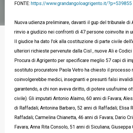
FONTE:
https://www.grandangoloagrigento.it/?p=539855
Nuova udienza preliminare, davanti il gup del tribunale di 
rinvio a giudizio nei confronti di 47 persone coinvolte in un
Il giudice ha dato l'ok alla costituzione di parte civile de
ulteriori richieste pervenute dalla Cisl , nuove Ali e Codici 
Procura di Agrigento per specificare meglio 57 capi di impu
sostituto procuratore Paola Vetro ha chiesto il processo 
coinvolgerebbe medici, insegnanti e presunti falsi invali
garantendo, a chi non aveva diritto, di potere usufruirne ot
civile). Gli imputati Antonio Alaimo, 60 anni di Favara; Ale
di Raffadali; Antonina Barbaro, 52 anni di Raffadali; Elisa R
Raffadali; Carmelina Chianetta, 46 anni di Favara; Dario Cr
Favara; Anna Rita Consolo, 51 anni di Siculiana; Giuseppa