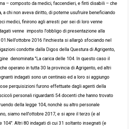
 – composto da medici, faccendieri, e finti disabili – che
 a chi non aveva diritto, di poterne usufruire beneficiando
ci medici, finirono agli arresti: per sei di loro venne
indagati venne imposto l'obbligo di presentazione alla
01.Nell'ottobre 2016 l'inchiesta si allargò sfociando nel
igazioni condotte dalla Digos della Questura di Agrigento,
agine denominata "La carica delle 104. In questo caso il
he operano in tutta 30 la provincia di Agrigento, ed altri
segnanti indagati sono un centinaio ed a loro si aggiungo
rose perquisizioni furono effettuate dagli agenti della
icoli personali riguardanti 54 docenti che hanno trovato
fruendo della legge 104, nonchè su altro personale
no, siamo nell'ottobre 2017, e si apre il terzo (e al
 104". Altri 80 indagati di cui 31 soltanto insegnati (e