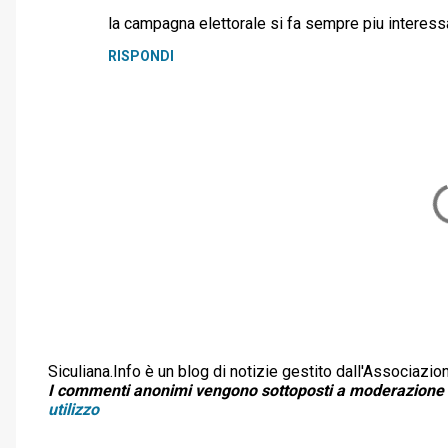
C
la campagna elettorale si fa sempre piu interess
o
RISPONDI
m
m
e
n
t
i
Siculiana.Info è un blog di notizie gestito dall'Associazio
P
I commenti anonimi vengono sottoposti a moderazione
o
utilizzo
s
t