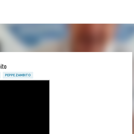
Passa ai contenuti principali
ito
PEPPE ZAMBITO