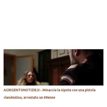
POPOLARI
AGRIGENTONOTIZIE.it - Minaccia la nipote con una pistola
clandestina, arrestato un 69enne