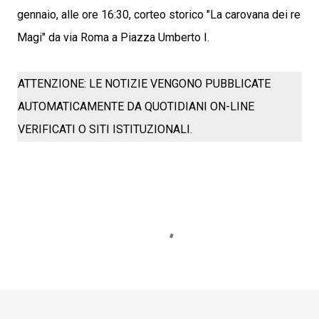
gennaio, alle ore 16:30, corteo storico "La carovana dei re
Magi" da via Roma a Piazza Umberto I.
ATTENZIONE: LE NOTIZIE VENGONO PUBBLICATE
AUTOMATICAMENTE DA QUOTIDIANI ON-LINE
VERIFICATI O SITI ISTITUZIONALI.
C
o
m
m
e