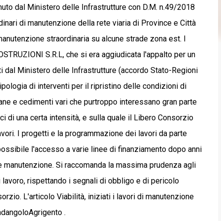
enuto dal Ministero delle Infrastrutture con D.M. n.49/2018
dinari di manutenzione della rete viaria di Province e Città
 manutenzione straordinaria su alcune strade zona est. I
STRUZIONI S.R.L, che si era aggiudicata l'appalto per un
ti dal Ministero delle Infrastrutture (accordo Stato-Regioni
ologia di interventi per il ripristino delle condizioni di
frane e cedimenti vari che purtroppo interessano gran parte
ci di una certa intensità, e sulla quale il Libero Consorzio
vori. I progetti e la programmazione dei lavori da parte
 possibile l'accesso a varie linee di finanziamento dopo anni
rmale manutenzione. Si raccomanda la massima prudenza agli
di lavoro, rispettando i segnali di obbligo e di pericolo
zio. L'articolo Viabilità, iniziati i lavori di manutenzione
andangoloAgrigento .