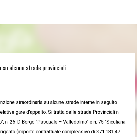
Passa ai contenuti principali
ia su alcune strade provinciali
enzione straordinaria su alcune strade interne in seguito
lative gare d'appalto. Si tratta delle strade Provinciali n.
", n. 26-D Borgo "Pasquale – Valledolmo" e n. 75 "Siculiana
Agrigento (importo contrattuale complessivo di 371.181,47