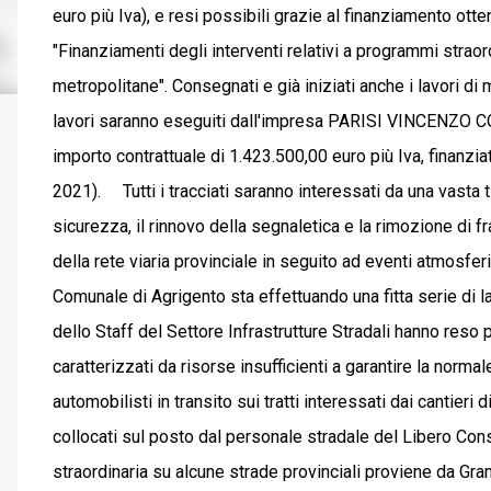
euro più Iva), e resi possibili grazie al finanziamento ott
"Finanziamenti degli interventi relativi a programmi straor
metropolitane". Consegnati e già iniziati anche i lavori di
lavori saranno eseguiti dall'impresa PARISI VINCENZO CO
importo contrattuale di 1.423.500,00 euro più Iva, finanzia
2021). Tutti i tracciati saranno interessati da una vasta tip
sicurezza, il rinnovo della segnaletica e la rimozione di 
della rete viaria provinciale in seguito ad eventi atmosferi
Comunale di Agrigento sta effettuando una fitta serie di la
dello Staff del Settore Infrastrutture Stradali hanno reso
caratterizzati da risorse insufficienti a garantire la no
automobilisti in transito sui tratti interessati dai cantieri 
collocati sul posto dal personale stradale del Libero Consor
straordinaria su alcune strade provinciali proviene da Gr