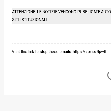
ATTENZIONE: LE NOTIZIE VENGONO PUBBLICATE AUTO
SITI ISTITUZIONALI.
------------------------------------------------------------------
Visit this link to stop these emails: https://zpr.io/Rjw4f
C
o
m
m
e
n