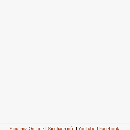
Siculiana On Line
|
Siculiana.info
|
YouTube
|
Facebook