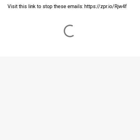
Visit this link to stop these emails: https://zpr.io/Rjw4f
C
o
m
m
e
n
t
i