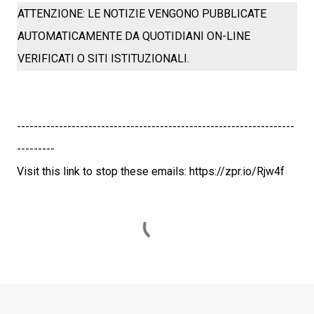
ATTENZIONE: LE NOTIZIE VENGONO PUBBLICATE
AUTOMATICAMENTE DA QUOTIDIANI ON-LINE
VERIFICATI O SITI ISTITUZIONALI.
------------------------------------------------------------------
---------
Visit this link to stop these emails: https://zpr.io/Rjw4f
C
o
m
m
e