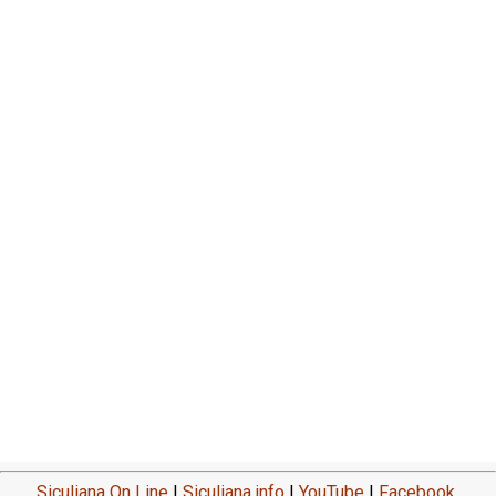
Siculiana On Line
|
Siculiana.info
|
YouTube
|
Facebook