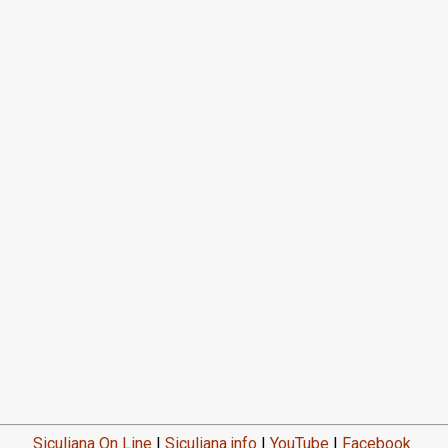
Siculiana On Line
|
Siculiana.info
|
YouTube
|
Facebook