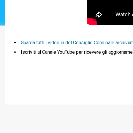
Guarda tutti i video in del Consiglio Comunale archiviati
Iscriviti al Canale YouTube per ricevere gli aggiorname
C
o
m
m
e
n
t