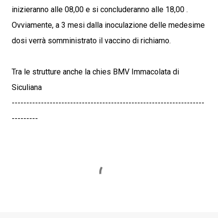
inizieranno alle 08,00 e si concluderanno alle 18,00 .
Ovviamente, a 3 mesi dalla inoculazione delle medesime
dosi verrà somministrato il vaccino di richiamo.
Tra le strutture anche la chies BMV Immacolata di
Siculiana
------------------------------------------------------------------
---------
C
o
m
m