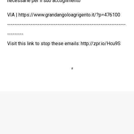
necessarie per il suo accoglimento
VIA | https://www.grandangoloagrigento.it/?p=476100
------------------------------------------------------------------
---------
Visit this link to stop these emails: http://zpr.io/Hcu9S
C
o
m
m
e
n
t
i