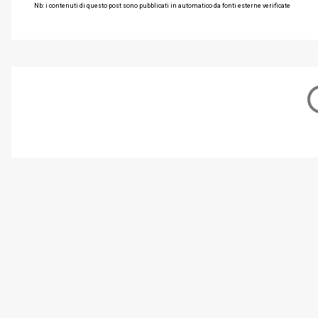
Nb: i contenuti di questo post sono pubblicati in automatico da fonti esterne verificate
C
o
m
m
e
n
t
i