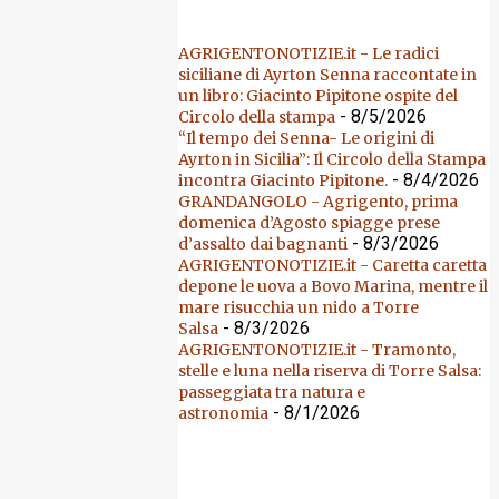
AGRIGENTONOTIZIE.it - Le radici
siciliane di Ayrton Senna raccontate in
un libro: Giacinto Pipitone ospite del
- 8/5/2026
Circolo della stampa
“Il tempo dei Senna- Le origini di
Ayrton in Sicilia”: Il Circolo della Stampa
- 8/4/2026
incontra Giacinto Pipitone.
GRANDANGOLO - Agrigento, prima
domenica d’Agosto spiagge prese
- 8/3/2026
d’assalto dai bagnanti
AGRIGENTONOTIZIE.it - Caretta caretta
depone le uova a Bovo Marina, mentre il
mare risucchia un nido a Torre
- 8/3/2026
Salsa
AGRIGENTONOTIZIE.it - Tramonto,
stelle e luna nella riserva di Torre Salsa:
passeggiata tra natura e
- 8/1/2026
astronomia