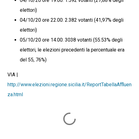
04/10/20 ore 19.00: 1.592 votanti (27,88% degli
elettori)
04/10/20 ore 22.00: 2.382 votanti (41,97% degli
elettori)
05/10/20 ore 14.00: 3038 votanti (55.53% degli
elettori, le elezioni precedenti la percentuale era
del 55, 76%)
VIA |
http://www.elezioni.regione.sicilia.it/ReportTabellaAffluen
za.html
C
o
m