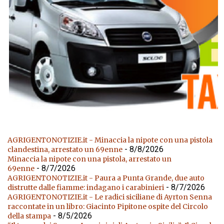
AGRIGENTONOTIZIE.it - Minaccia la nipote con una pistola
- 8/8/2026
clandestina, arrestato un 69enne
Minaccia la nipote con una pistola, arrestato un
- 8/7/2026
69enne
AGRIGENTONOTIZIE.it - Paura a Punta Grande, due auto
- 8/7/2026
distrutte dalle fiamme: indagano i carabinieri
AGRIGENTONOTIZIE.it - Le radici siciliane di Ayrton Senna
raccontate in un libro: Giacinto Pipitone ospite del Circolo
- 8/5/2026
della stampa