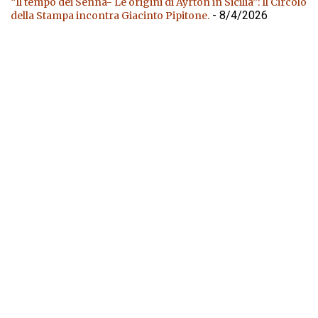
“Il tempo dei Senna- Le origini di Ayrton in Sicilia”: Il Circolo
- 8/4/2026
della Stampa incontra Giacinto Pipitone.