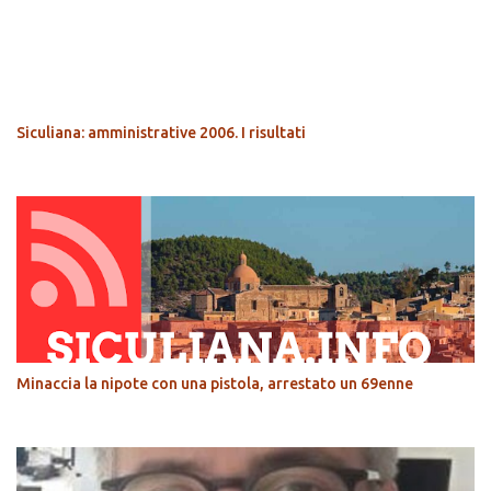
POPOLARI
Siculiana: amministrative 2006. I risultati
Minaccia la nipote con una pistola, arrestato un 69enne