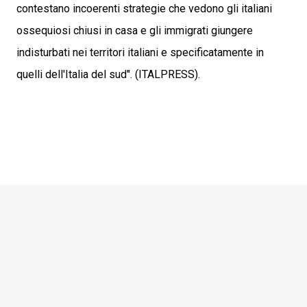
contestano incoerenti strategie che vedono gli italiani
ossequiosi chiusi in casa e gli immigrati giungere
indisturbati nei territori italiani e specificatamente in
quelli dell'Italia del sud". (ITALPRESS).
C
o
m
m
e
n
t
i