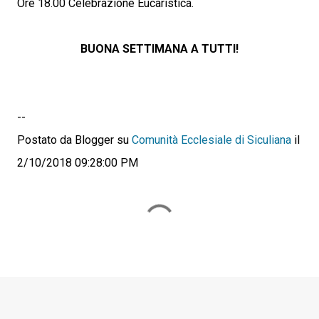
Ore 18.00 Celebrazione Eucaristica.
BUONA SETTIMANA A TUTTI!
--
Postato da Blogger su
Comunità Ecclesiale di Siculiana
il
2/10/2018 09:28:00 PM
C
o
m
m
e
n