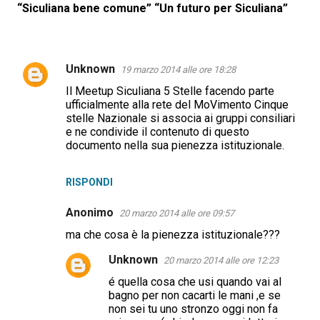
“Siculiana bene comune” “Un futuro per Siculiana”
Unknown
19 marzo 2014 alle ore 18:28
C
Il Meetup Siculiana 5 Stelle facendo parte
o
ufficialmente alla rete del MoVimento Cinque
m
stelle Nazionale si associa ai gruppi consiliari
e ne condivide il contenuto di questo
m
documento nella sua pienezza istituzionale.
e
n
RISPONDI
t
Anonimo
20 marzo 2014 alle ore 09:57
i
ma che cosa è la pienezza istituzionale???
Unknown
20 marzo 2014 alle ore 12:23
é quella cosa che usi quando vai al
bagno per non cacarti le mani ,e se
non sei tu uno stronzo oggi non fa