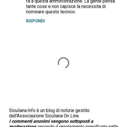
fa a questa amministrazione. La gente pensa
tante cose e non capisce la necessita di
nominare questo tecnico.
RISPONDI
Siculiana.Info è un blog di notizie gestito
P
dall'Associazione Siculiana On Line.
o
I commenti anonimi vengono sottoposti a
s
moderazione
secondo il regolamento specificato nelle