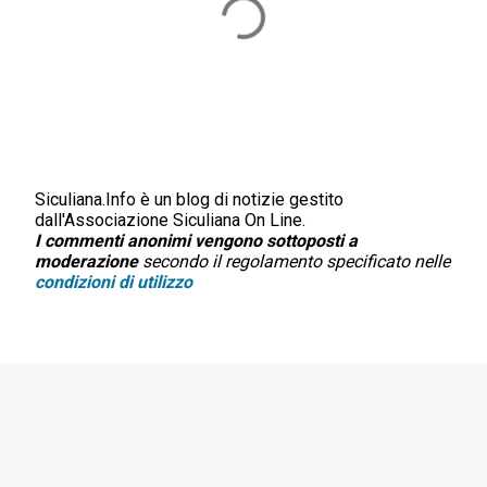
Siculiana.Info è un blog di notizie gestito
P
dall'Associazione Siculiana On Line.
o
I commenti anonimi vengono sottoposti a
s
moderazione
secondo il regolamento specificato nelle
t
condizioni di utilizzo
a
u
n
c
o
m
m
e
n
t