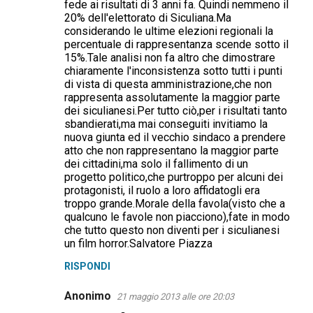
fede ai risultati di 3 anni fa. Quindi nemmeno il
20% dell'elettorato di Siculiana.Ma
considerando le ultime elezioni regionali la
percentuale di rappresentanza scende sotto il
15%.Tale analisi non fa altro che dimostrare
chiaramente l'inconsistenza sotto tutti i punti
di vista di questa amministrazione,che non
rappresenta assolutamente la maggior parte
dei siculianesi.Per tutto ciò,per i risultati tanto
sbandierati,ma mai conseguiti invitiamo la
nuova giunta ed il vecchio sindaco a prendere
atto che non rappresentano la maggior parte
dei cittadini,ma solo il fallimento di un
progetto politico,che purtroppo per alcuni dei
protagonisti, il ruolo a loro affidatogli era
troppo grande.Morale della favola(visto che a
qualcuno le favole non piacciono),fate in modo
che tutto questo non diventi per i siculianesi
un film horror.Salvatore Piazza
RISPONDI
Anonimo
21 maggio 2013 alle ore 20:03