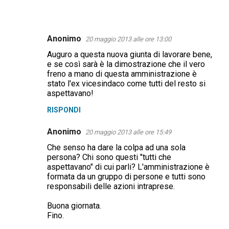
Anonimo
20 maggio 2013 alle ore 13:00
C
Auguro a questa nuova giunta di lavorare bene,
o
e se così sarà è la dimostrazione che il vero
m
freno a mano di questa amministrazione è
stato l'ex vicesindaco come tutti del resto si
m
aspettavano!
e
RISPONDI
n
t
Anonimo
20 maggio 2013 alle ore 15:49
i
Che senso ha dare la colpa ad una sola
persona? Chi sono questi "tutti che
aspettavano" di cui parli? L'amministrazione è
formata da un gruppo di persone e tutti sono
responsabili delle azioni intraprese.
Buona giornata.
Fino.