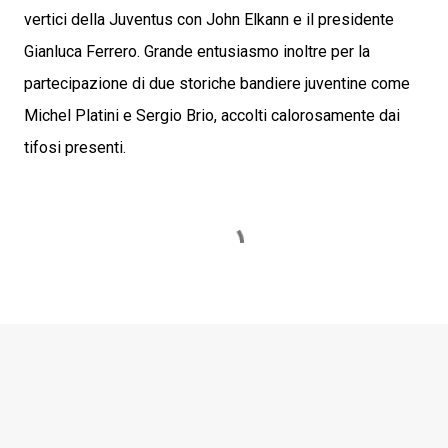
vertici della Juventus con John Elkann e il presidente
Gianluca Ferrero. Grande entusiasmo inoltre per la
partecipazione di due storiche bandiere juventine come
Michel Platini e Sergio Brio, accolti calorosamente dai
tifosi presenti.
C
o
m
m
e
n
t
i