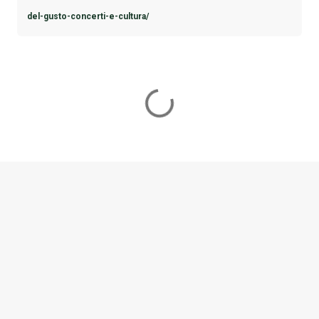
del-gusto-concerti-e-cultura/
C
o
m
m
e
n
t
i