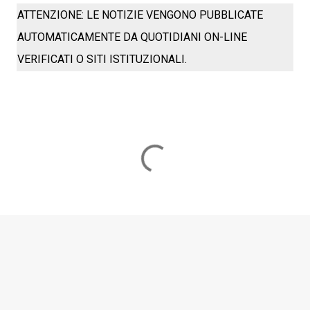
ATTENZIONE: LE NOTIZIE VENGONO PUBBLICATE
AUTOMATICAMENTE DA QUOTIDIANI ON-LINE
VERIFICATI O SITI ISTITUZIONALI.
C
o
m
m
e
n
t
i