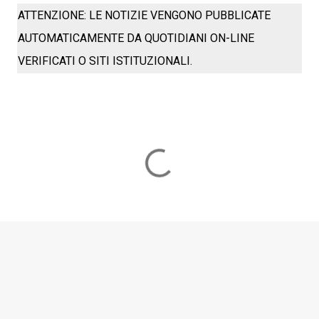
ATTENZIONE: LE NOTIZIE VENGONO PUBBLICATE
AUTOMATICAMENTE DA QUOTIDIANI ON-LINE
VERIFICATI O SITI ISTITUZIONALI.
C
o
m
m
e
n
t
i