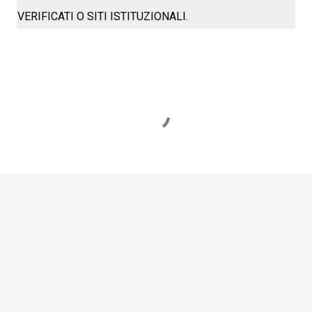
VERIFICATI O SITI ISTITUZIONALI.
C
o
m
m
e
n
t
i