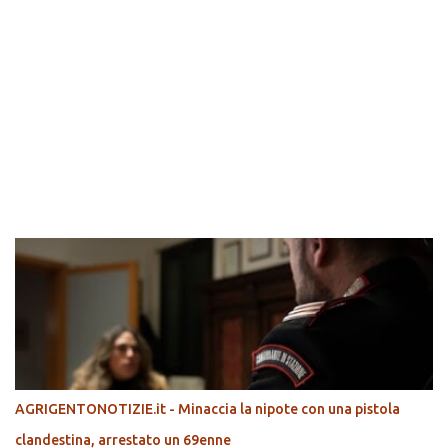
POPOLARI
AGRIGENTONOTIZIE.it - Minaccia la nipote con una pistola
clandestina, arrestato un 69enne