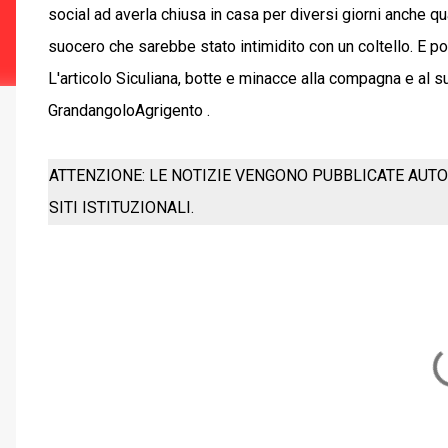
social ad averla chiusa in casa per diversi giorni anche qu
suocero che sarebbe stato intimidito con un coltello. E poi
L'articolo Siculiana, botte e minacce alla compagna e al 
GrandangoloAgrigento .
ATTENZIONE: LE NOTIZIE VENGONO PUBBLICATE AUTO
SITI ISTITUZIONALI.
C
o
m
m