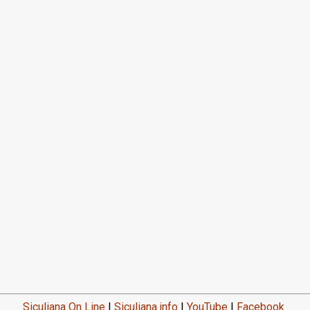
Siculiana On Line
|
Siculiana.info
|
YouTube
|
Facebook