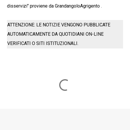
disservizi" proviene da GrandangoloAgrigento .
ATTENZIONE: LE NOTIZIE VENGONO PUBBLICATE
AUTOMATICAMENTE DA QUOTIDIANI ON-LINE
VERIFICATI O SITI ISTITUZIONALI.
C
o
m
m
e
n
t